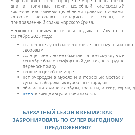
Ведь вас ждет теплое прогретое море, очень теплые
дни и приятные ночи, целебный кислородный
коктейль, настоянный целебными травами, смолами,
которые источают кипарисы и сосны, и
приправленный солью морского бриза.
Несколько преимуществ для отдыха в Алуште в
сентябре 2025 года:
солнечные лучи более ласковые, поэтому пляжный о
здоровым
​солнце греет, но не обжигает, а поэтому отдых в
сентябре более комфортный для тех, кто трудно
переносит жару
теплое и целебное море
нет очередей в музеях и интересных местах и
суты на набережных курортных городов
обилие витаминов: арбузы, гранаты, инжир, хурма, 
цены
в конце августа понижаются.
БАРХАТНЫЙ СЕЗОН В КРЫМУ: КАК
ЗАБРОНИРОВАТЬ ПО СУПЕР ВЫГОДНОМУ
ПРЕДЛОЖЕНИЮ?