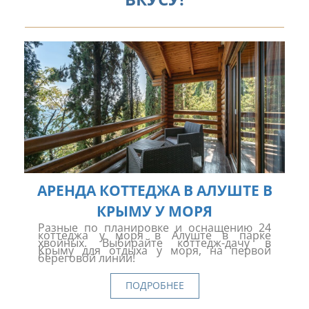
АРЕНДА КОТТЕДЖА В АЛУШТЕ В
КРЫМУ У МОРЯ
Разные по планировке и оснащению 24
коттеджа у моря в Алуште в парке
хвойных. Выбирайте коттедж-дачу в
Крыму для отдыха у моря, на первой
береговой линии!
ПОДРОБНЕЕ