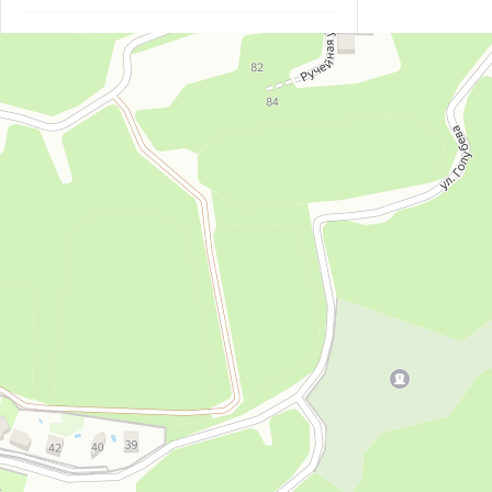
Семейный курорт у моря Береговой
Дом отдыха в Республике Крым
Семейный курорт у моря Береговой на карте Республики Крым — Яндекс Карты