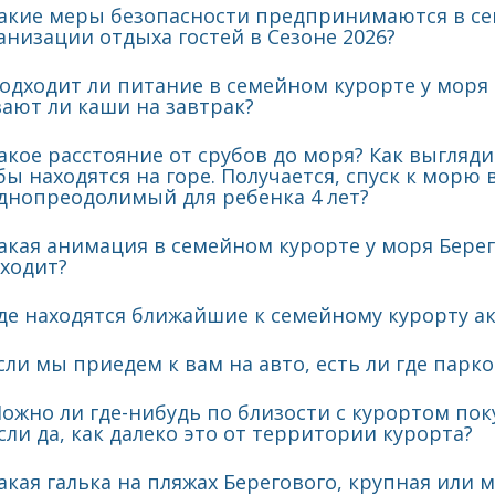
акие меры безопасности предпринимаются в се
анизации отдыха гостей в Сезоне 2026?
одходит ли питание в семейном курорте у моря 
ают ли каши на завтрак?
акое расстояние от срубов до моря? Как выгляди
бы находятся на горе. Получается, спуск к морю 
днопреодолимый для ребенка 4 лет?
акая анимация в семейном курорте у моря Берего
ходит?
де находятся ближайшие к семейному курорту а
сли мы приедем к вам на авто, есть ли где парк
ожно ли где-нибудь по близости с курортом пок
если да, как далеко это от территории курорта?
акая галька на пляжах Берегового, крупная или 