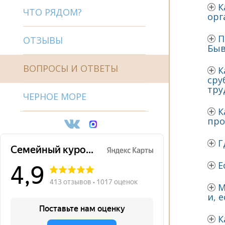
К
ЧТО РЯДОМ?
орг
П
ОТЗЫВЫ
Быв
ВОПРОСЫ И ОТВЕТЫ
К
сру
тру
ЧЕРНОЕ МОРЕ
К
про
Г
Е
М
и, 
К