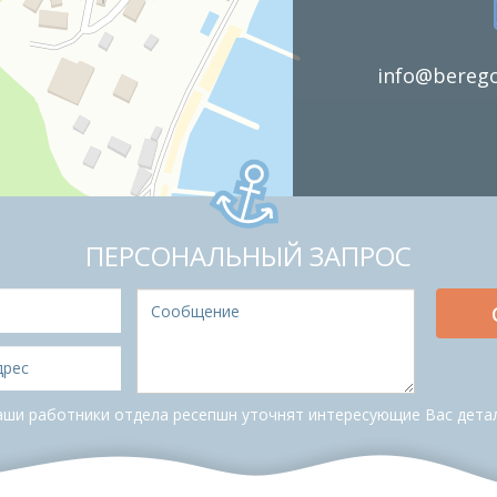
info@berego
ПЕРСОНАЛЬНЫЙ ЗАПРОС
аши работники отдела ресепшн уточнят интересующие Вас детал