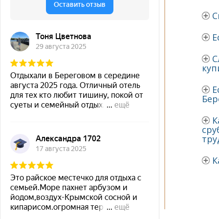
С
Е
С
куп
Е
Бер
К
сру
тру
К