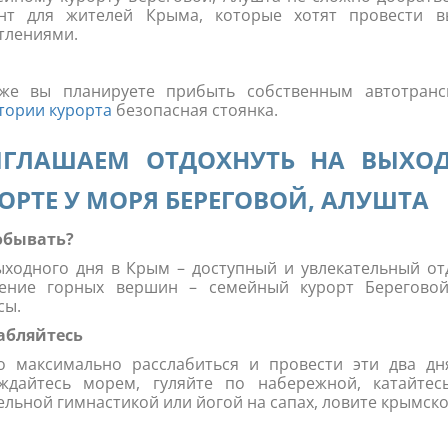
нт для жителей Крыма, которые хотят провести 
тлениями.
же вы планируете прибыть собственным автотранс
тории курорта
безопасная стоянка.
ИГЛАШАЕМ ОТДОХНУТЬ НА ВЫХО
ОРТЕ У МОРЯ БЕРЕГОВОЙ, АЛУШТА
обывать?
ыходного дня в Крым – доступный и увлекательный от
ение горных вершин – семейный курорт Береговой
сы.
абляйтесь
 максимально расслабиться и провести эти два дн
ждайтесь морем, гуляйте по набережной, катайтес
ельной гимнастикой или йогой на сапах, ловите крымско