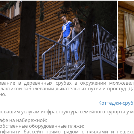
вание в деревянных срубах в окружении можжевель
лактикой заболеваний дыхательных путей и простуд. Да
но.
Коттеджи-сру
 к вашим услугам инфраструктура семейного курорта у м
афе на набережной;
обственные оборудованные пляжи;
нфинити бассейн прямо рядом с пляжами и пешехо