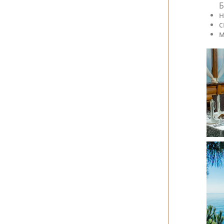
Б
н
с
м