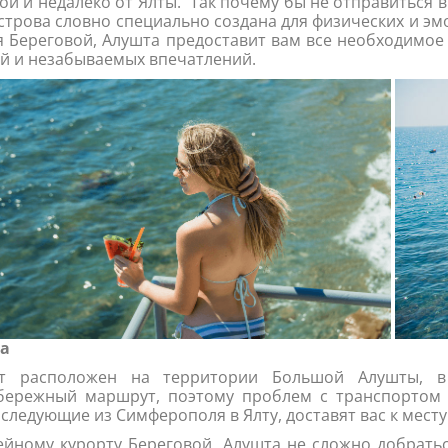
ой и недалеко от Ялты. Так почему бы не отправиться
строва словно специально создана для физических и эм
я Береговой, Алушта предоставит вам все необходимое
й и незабываемых впечатлений.
а
рт расположен на территории Большой Алушты, в
ережный маршрут, поэтому проблем с транспортом н
 следующие из Симферополя в Ялту, доставят вас к месту
ейному курорту Береговой, Алушта не сложно добрать