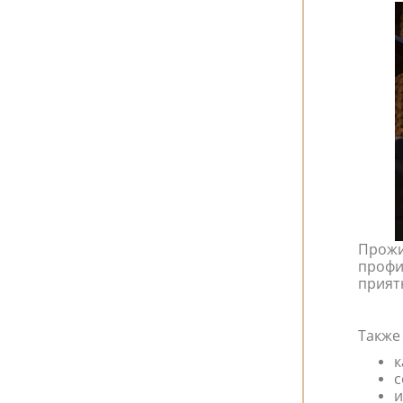
Прожи
профи
прият
Также
к
с
и