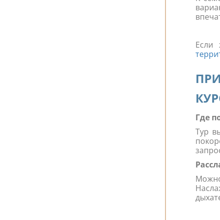
вариа
впеча
Если 
терри
ПР
КУР
Где п
Тур в
покор
запро
Рассл
Можно
Насла
дыхат