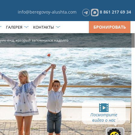
info@beregovoy-alushta.com
8 861 217 69 34
БРОНИРОВАТЬ
ГАЛЕРЕЯ
КОНТАКТЫ
 уик-енд, который запомнится надолго
Посмотрите
видео о нас