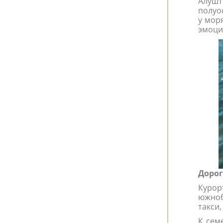
Алушт
полуо
у мор
эмоци
Дорог
Куро
южноб
такси,
К сем