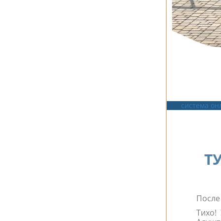
система он
Т
После
Тихо!