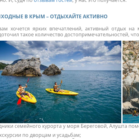
но. И, судя по
отзывам гостей
, у нас это получается.
ЫХОДНЫЕ В КРЫМ – ОТДЫХАЙТЕ АКТИВНО
вам хочется ярких впечатлений, активный отдых н
доточил такое количество достопримечательностей, что 
дники семейного курорта у моря Береговой, Алушта пом
кскурсии по дворцам и усадьбам;