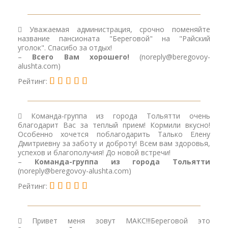
Уважаемая администрация, срочно поменяйте
название пансионата "Береговой" на "Райский
уголок". Спасибо за отдых!
–
Всего Вам хорошего!
(noreply@beregovoy-
alushta.com)
Рейтинг:
Команда-группа из города Тольятти очень
благодарит Вас за теплый прием! Кормили вкусно!
Особенно хочется поблагодарить Талько Елену
Дмитриевну за заботу и доброту! Всем вам здоровья,
успехов и благополучия! До новой встречи!
–
Команда-группа из города Тольятти
(noreply@beregovoy-alushta.com)
Рейтинг:
Привет меня зовут МАКС!!!Береговой это