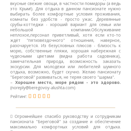
вкусные свежие овощи, в частности помидоры (а ведь
это Крым!). Для отдыха в данном пансионате нужно
выбирать более комфортные условия проживания,
комнаты без удобств - просто ужас. Деревянные
срубы-коттеджи - хороший вариант для семьи или
небольшой компании.Обслуживание
неплохое,персонал приветливый, хотя если кто-то
ждёт "пятизвёздочного" отношения, наверное,
разочаруется. Из безусловных плюсов - близость к
морю, собственные пляжи, хорошая набережная с
чудесными цветами (видна работа садовника),
замечательная природа, возможность заказать
экскурсии. Для молодёжи или любителей шумного
отдыха, возможно, будет скучно. Желаю пансионату
"Береговой" развиваться, не теряя своего "шарма".
–
Хорошее место, море рядом - это здорово.
(noreply@beregovoy-alushta.com)
Рейтинг:
Огромнейшее спасибо руководству и сотрудникам
пансионата "Береговой" за создание и обеспечение
максимально комфортных условий для отдыха.