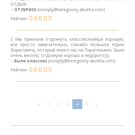
ОТДЫХ!
–
ОТЛИЧНО
(noreply@beregovoy-alushta.com)
Рейтинг:
Мы приехали отдохнуть классом,номера хорошие,
все просто замечательно, спасибо большое Юрию
Борисовичу, который повел нас на Парагельмен. Было
очень весело, отдохнули хорошо и недорого)))
–
Было классно)
(noreply@beregovoy-alushta.com)
Рейтинг:
«
1
2
3
4
5
»