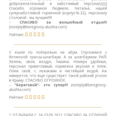
доброжелательный и заботливый персонал)))))
Спасибо огромное Людмиле, Наталье, нашей
суперзаботливой горничной (корпус№22), персоналу
столовой - вы лучшие!!!!!
–
СПАСИБО за волшебный отдых!!!
(noreply@beregovoy-alushta.com)
Рейтинг:
ехали по побережью на абум. Спускаемся с
Ялтинской трассы-шлагбаум. А за шлагбаумом РАЙ.
Зелень, хвоя, воздух, тишина. Номера удобные,
персонал приветливый, кормежка вкусная и пляж.
Пляж свой, с лежаками и чистейшей водой. Аж
ниверется, что еще существует такой райский уголок
в Крыму. СПАСИБО ОГРОМНОЕ.
–
"Береговой"- это супер!!!
(noreply@beregovoy-
alushta.com)
Рейтинг:
ОТДЫХАЛИ С 16-23.09 2012 СПАСИБО ЗА ОТЛИЧНЙ