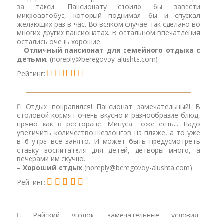
за такси. Пансионату стоило бы завести
микроавтобус, который поднимал бы и спускал
желающих раз в час. Во всяком случае так сделано во
многих других пансионатах. В остальном впечатления
остались очень хорошие.
–
Отличный пансионат для семейного отдыха с
детьми.
(noreply@beregovoy-alushta.com)
Рейтинг:
Отдых понравился! Пансионат замечательный! В
столовой кормят очень вкусно и разнообразие блюд,
прямо как в ресторане. Минуса тоже есть... Надо
увеличить количество шезлонгов на пляже, а то уже
в 6 утра все занято. И может быть предусмотреть
ставку воспитателя для детей, детворы много, а
вечерами им скучно.
–
Хороший отдых
(noreply@beregovoy-alushta.com)
Рейтинг:
Райский уголок, замечательные условия,