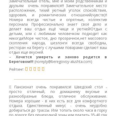
Замечательный отель, мне и моим родственникам и
друзьям очень понравился!!! Замечательное место
расположение, тихий уютный уголок спокойствия,
здоровия, и романтических отношений(чувств)!!
Номера всегда чистые и опрятные, коллектив
персонала Профессионально знает своё дело и
делает ваш отдых ещё чище и уютней!Отдых с
детьми, или с любимым человечком подходит как
никогда!Море чистое, дно прозрачное,нет массового
скопления народа, шезлонги всегда свободны,
ресторан на берегу с лучшими поварами сделают ваш
отдых еще вкусней.
–
Хочется умереть и заново родится в
Береговом!!!
(noreply@beregovoy-alushta.com)
Рейтинг:
Пансионат очень понравился! Шведский стол -
просто отличный, по домашнему вкусные и
разнообразные блюда, отличное обслуживание.
Номера хорошие - в них есть все для комфортного
отдыха. Единственный минус - очень неудобно
добираться до трассы. Или топать около часа в горку
по дороге без пешеходной зоны или платить 35-40 грн